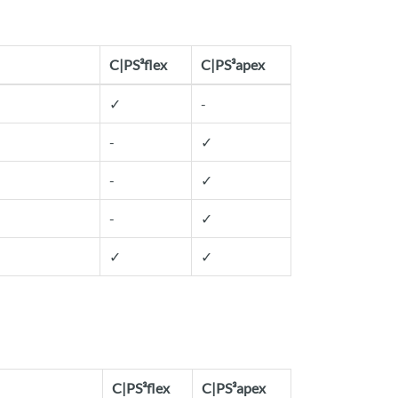
C|PS³flex
C|PS³apex
✓
-
-
✓
-
✓
-
✓
✓
✓
C|PS³flex
C|PS³apex