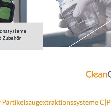
ionssysteme
d Zubehör
Partikelsaugextraktionssysteme C|P