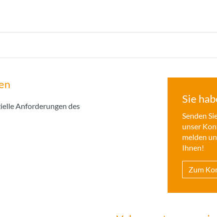
en
Sie hab
ielle Anforderungen des
Senden Sie
unser Kon
melden uns
Ihnen!
Zum Kon