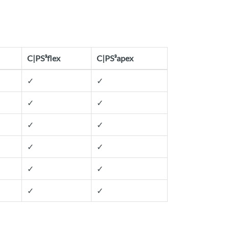
C|PS³flex
C|PS³apex
✓
✓
✓
✓
✓
✓
✓
✓
✓
✓
✓
✓