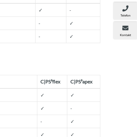
✓
-
Telefon
-
✓
Kontakt
-
✓
C|PS³flex
C|PS³apex
✓
✓
✓
-
-
✓
✓
✓