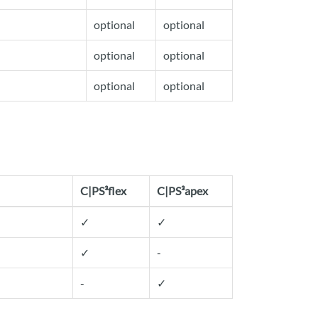
optional
optional
optional
optional
optional
optional
C|PS³flex
C|PS³apex
✓
✓
✓
-
-
✓