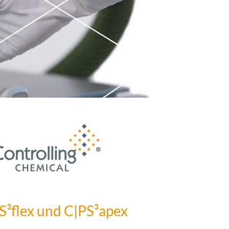
S³flex und C|PS³apex