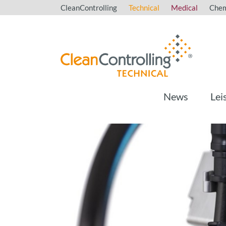
CleanControlling
Technical
Medical
Chem
News
Lei