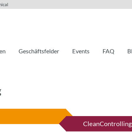
ical
en
Geschäftsfelder
Events
FAQ
B
g
CleanControlling