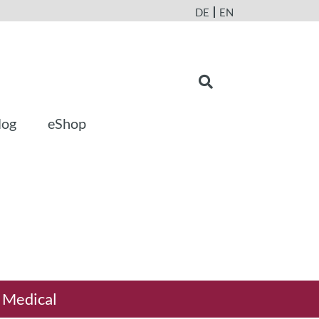
DE
EN
log
eShop
 Medical