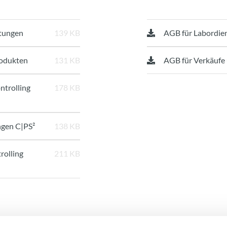
stungen
139 KB
AGB für Labordie
rodukten
131 KB
AGB für Verkäufe
ntrolling
178 KB
ngen C|PS²
138 KB
rolling
211 KB