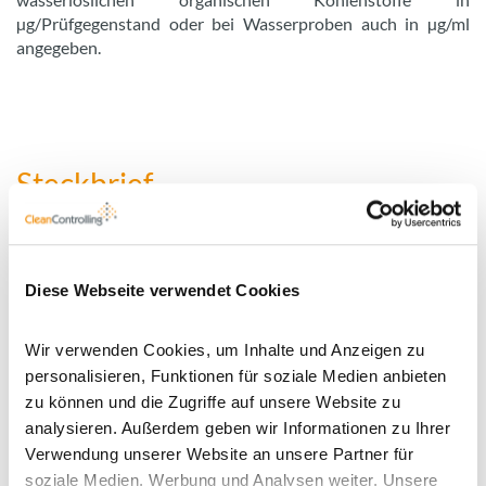
µg/Prüfgegenstand oder bei Wasserproben auch in µg/ml
angegeben.
Steckbrief
Diese Webseite verwendet Cookies
Typische Branchen
branchenübgreifend
Art der
Rückstande von
Wir verwenden Cookies, um Inhalte und Anzeigen zu
Verunreinigung
Reinigungsmitteln
personalisieren, Funktionen für soziale Medien anbieten
zu können und die Zugriffe auf unsere Website zu
Ergebnis
µg/Prüfgegenstand oder bei
analysieren. Außerdem geben wir Informationen zu Ihrer
Wasserproben µg/ml
Verwendung unserer Website an unsere Partner für
Prüfnormen und -
ISO 19227:2018
soziale Medien, Werbung und Analysen weiter. Unsere