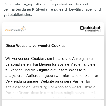
Durchführung geprüft und interpretiert worden und
beinhalten daher Prüfverfahren, die sich bewährt haben und
gut etabliert sind.
Die Durchführung der eigentlichen Sauberkeitsprüfung
erfolgt auf Basis der in einer vorangegangenen
Qualifizierungsuntersuchung erarbeiteten und festgelegten
Extraktionsprozedur und deren Parameter mittels einer
Abklingmessung. Dabei werden die in der VDA 19.1 / ISO
Diese Webseite verwendet Cookies
16232:2008 für die jeweilige Extraktionsmethode
festgelegten Startparameter berücksichtigt.
Wir verwenden Cookies, um Inhalte und Anzeigen zu
Der Umfang an Prüfmethoden der Standard-
personalisieren, Funktionen für soziale Medien anbieten
Sauberkeitsprüfung von CleanControlling umfasst alle
zu können und die Zugriffe auf unsere Website zu
hierfür relevanten Extraktionsverfahren:
analysieren. Außerdem geben wir Informationen zu Ihrer
Verwendung unserer Website an unsere Partner für
Flüssigextraktion: Spritzen, Spülen, Schütteln und
soziale Medien, Werbung und Analysen weiter. Unsere
Ultraschall
Partner führen diese Informationen möglicherweise mit
Manuelle Luftextraktion: Abblasen im
weiteren Daten zusammen, die Sie ihnen bereitgestellt
Extraktionskabinett und Nachspülen der
haben oder die sie im Rahmen Ihrer Nutzung der Dienste
Einwilligungsauswahl