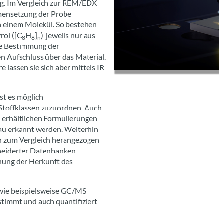
ng. Im Vergleich zur REM/EDX
mensetzung der Probe
n einem Molekül. So bestehen
rol ([C
H
]
) jeweils nur aus
8
8
n
ie Bestimmung der
n Aufschluss über das Material.
 lassen sie sich aber mittels IR
st es möglich
Stoffklassen zuzuordnen. Auch
l erhältlichen Formulierungen
au erkannt werden. Weiterhin
n zum Vergleich herangezogen
neiderter Datenbanken.
nnung der Herkunft des
wie beispielsweise GC/MS
timmt und auch quantifiziert