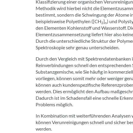
Klassifizierung einer organischen Verunreinigu
Methodik wird hierbei nicht die Elementzusam
bestimmt, sondern die Schwingung der Atome i
beispielsweise Polyethylen ([CH
]
) und Polysty
2
n
den Elementen Kohlenstoff und Wasserstoff. D
Elementzusammensetzung liefert hier also keine
Durch die unterschiedliche Struktur der Polymere
Spektroskopie sehr genau unterscheiden.
Durch den Vergleich mit Spektrendatenbanken i
Reinverbindungen schnell den entsprechenden 
Substanzgemische, wie Sie häufig in kommerziel
vorliegen, können somit mehr oder weniger gen
können auch kundenspezifische Referenzprobe
werden. Dies ermöglicht den Aufbau maßgesch
Dadurch ist im Schadensfall eine schnelle Erke
Problems möglich.
In Kombination mit weiterführenden Analysen 
können Verunreinigungen schnell und sicher bes
werden.