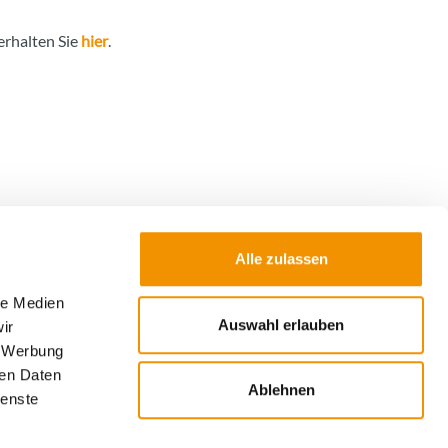
erhalten Sie
hier
.
Alle zulassen
le Medien
Absenden
Auswahl erlauben
ir
, Werbung
ren Daten
n, dass meine Daten zum Versand des
Ablehnen
ienste
Weitere Informationen zur Verarbeitung meiner
de ich in der
Datenschutzerklärung (öffnet in