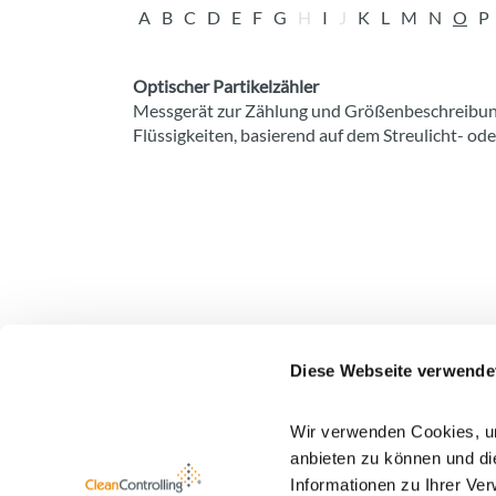
A
B
C
D
E
F
G
H
I
J
K
L
M
N
O
P
Optischer Partikelzähler
Messgerät zur Zählung und Größenbeschreibung 
Flüssigkeiten, basierend auf dem Streulicht- ode
Diese Webseite verwende
Newsletter Anmeldung
Wir verwenden Cookies, um
Mehr Informationen zu unserem Newsletter find
anbieten zu können und di
Informationen zu Ihrer Ve