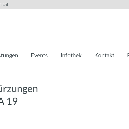
ical
stungen
Events
Infothek
Kontakt
kürzungen
A 19