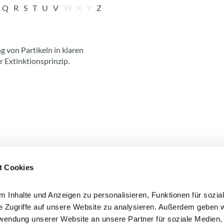
Q
R
S
T
U
V
W
X
Y
Z
von Partikeln in klaren
r Extinktionsprinzip.
t Cookies
 Inhalte und Anzeigen zu personalisieren, Funktionen für sozia
en Sie hier!
e Zugriffe auf unsere Website zu analysieren. Außerdem geben w
Ich bin damit einverstande
rwendung unserer Website an unsere Partner für soziale Medien