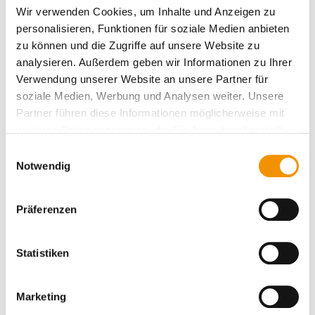
Wir verwenden Cookies, um Inhalte und Anzeigen zu
personalisieren, Funktionen für soziale Medien anbieten
zu können und die Zugriffe auf unsere Website zu
Steckbrief
analysieren. Außerdem geben wir Informationen zu Ihrer
Verwendung unserer Website an unsere Partner für
soziale Medien, Werbung und Analysen weiter. Unsere
Partner führen diese Informationen möglicherweise mit
weiteren Daten zusammen, die Sie ihnen bereitgestellt
Typische
diese Methode findet universellen
haben oder die sie im Rahmen Ihrer Nutzung der Dienste
Einwilligungsauswahl
Branchen
Einsatz
gesammelt haben.
Notwendig
Art der
NVR, Lösliche organische
Verunreinigung
Kontaminationen (Öle, Fette,…)
Präferenzen
Ergebnis
Gesamtmasse oder Masse pro
Bauteilfläche (z.B. mg oder mg/cm²)
Statistiken
Marketing