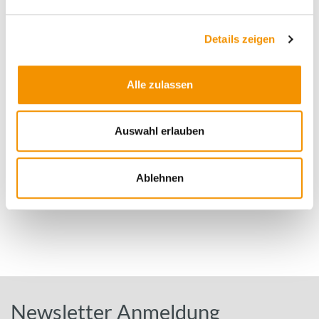
Weitere Informationen
Details zeigen
Alle zulassen
Diese Prüfung fällt micht in den Geltungsbereich
unserer Akkreditierung, detaillierte Informationen zum
Akkreditierungsumfang erhalten Sie
hier
​​​​​​​.
Auswahl erlauben
Eine Übersicht zu chemisch-filmischen Verunreinigungen
finden Sie auch in unserer
aktuellen Broschüre
.
​​​​​​​Bei weiteren Fragen helfen Ihnen gerne die Ansprechpartner
Ablehnen
aus unserem Vertriebsteam weiter.
Newsletter Anmeldung