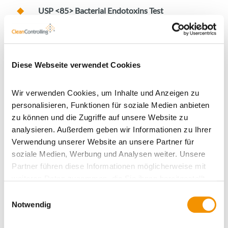
USP <85> Bacterial Endotoxins Test
Ph. Eur. 2.6.14 Bacterial Endotoxins
Diese Normen legen fest, wie die Endotoxine in Produkten,
wie beispielsweise Arzneimitteln oder Medizinprodukten,
Diese Webseite verwendet Cookies
getestet werden, um sicherzustellen, dass sie keine
schädlichen Mengen an Endotoxinen enthalten.
Wir verwenden Cookies, um Inhalte und Anzeigen zu
personalisieren, Funktionen für soziale Medien anbieten
zu können und die Zugriffe auf unsere Website zu
analysieren. Außerdem geben wir Informationen zu Ihrer
2. Nachweismethode bei
Verwendung unserer Website an unsere Partner für
CleanControlling: Chromogener
soziale Medien, Werbung und Analysen weiter. Unsere
Partner führen diese Informationen möglicherweise mit
LAL-Test
weiteren Daten zusammen, die Sie ihnen bereitgestellt
haben oder die sie im Rahmen Ihrer Nutzung der Dienste
Einwilligungsauswahl
gesammelt haben.
Notwendig
Bei CleanControlling kommt der