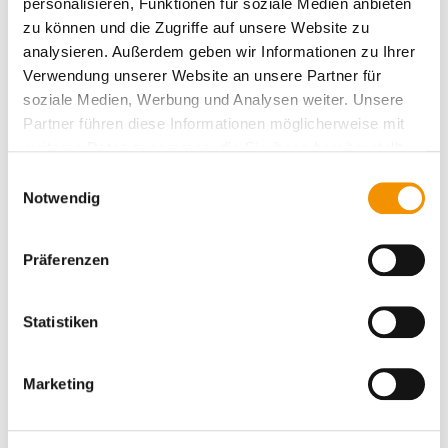
personalisieren, Funktionen für soziale Medien anbieten
zu können und die Zugriffe auf unsere Website zu
analysieren. Außerdem geben wir Informationen zu Ihrer
Verwendung unserer Website an unsere Partner für
soziale Medien, Werbung und Analysen weiter. Unsere
Partner führen diese Informationen möglicherweise mit
weiteren Daten zusammen, die Sie ihnen bereitgestellt
haben oder die sie im Rahmen Ihrer Nutzung der Dienste
Einwilligungsauswahl
gesammelt haben.
Notwendig
CleanControlling Medical präsentiert sich mit
Präferenzen
MedicalMountains auf deren Gemeinschaftsstand auf der
MEDICA 2026 in Düsseldorf.
Statistiken
Weitere Informationen
Marketing