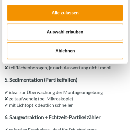
Lightbox zur lichtoptischen
Prozessmonitoring
Direktinspektion mittels App
✘ begrenzte Probenträgerfläche,
per Smartphone
Alle zulassen
nicht zur Spezifikationsprüfung
Quelle: © PartikelART Solution
GmbH
geeignet
Auswahl erlauben
4. Stempelextraktion +
Mikroskopie oder Lichtoptik
Ablehnen
✔ bauteilnah, zerstörungsfrei
✔ besonders geeignet für Quellenanalyse
✘ teilflächenbezogen, je nach Auswertung nicht mobil
5. Sedimentation (Partikelfallen)
✔ ideal zur Überwachung der Montageumgebung
✘ zeitaufwendig (bei Mikroskopie)
✔ mit Lichtoptik deutlich schneller
6. Saugextraktion + Echtzeit‑Partikelzähler
✔ sofortige Ergebnisse, ideal für Schichtalarme