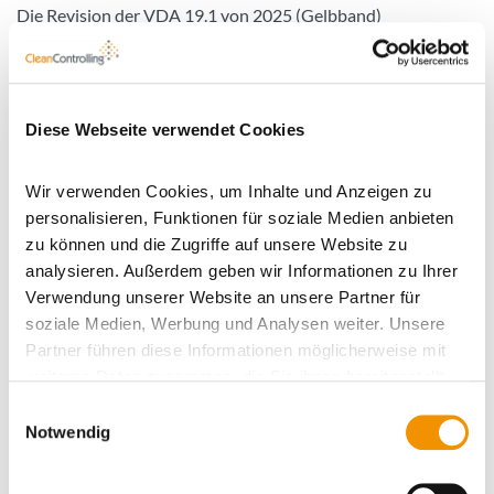
Die Revision der VDA 19.1 von 2025 (Gelbband)
differenziert die Bewertung wie folgt:
Blindwert ≤ 10 %, Prüfergebnis unter Grenzwert →
Spezifikation eingehalten.
Diese Webseite verwendet Cookies
Blindwert > 10 %, Prüfergebnis unter Grenzwert →
Spezifikation eingehalten,
aber Ergebnis nicht
Wir verwenden Cookies, um Inhalte und Anzeigen zu
zuverlässig und nicht belastbar für weitere
personalisieren, Funktionen für soziale Medien anbieten
Interpretationen.
zu können und die Zugriffe auf unsere Website zu
Blindwert ≤ 10 %, Prüfergebnis über Grenzwert →
analysieren. Außerdem geben wir Informationen zu Ihrer
Spezifikation nicht eingehalten.
Verwendung unserer Website an unsere Partner für
soziale Medien, Werbung und Analysen weiter. Unsere
Blindwert > 10 %, Prüfergebnis über Grenzwert →
Partner führen diese Informationen möglicherweise mit
Prüfung ungültig.
weiteren Daten zusammen, die Sie ihnen bereitgestellt
haben oder die sie im Rahmen Ihrer Nutzung der Dienste
Einwilligungsauswahl
gesammelt haben.
Notwendig
Maßnahmen bei sehr sauberen