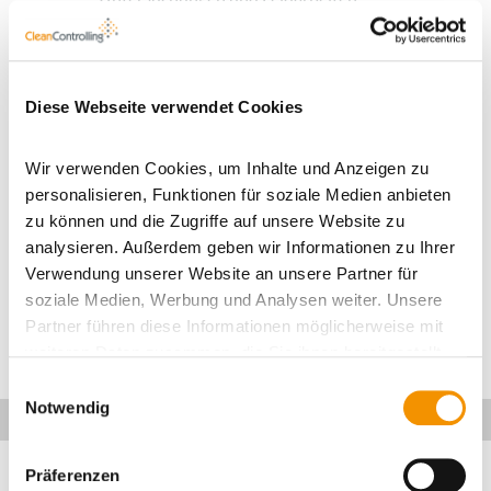
Analyse und Interpretation von Gesteins-,
Boden- und Grundwasserdaten
Diese Webseite verwendet Cookies
Erstellung von geologischen Gutachten und
Berichten
Wir verwenden Cookies, um Inhalte und Anzeigen zu
Mitarbeit an Projekten im Bereich (z. B.
personalisieren, Funktionen für soziale Medien anbieten
Baugrund, Umwelt, Rohstoffe, Geothermie)
zu können und die Zugriffe auf unsere Website zu
analysieren. Außerdem geben wir Informationen zu Ihrer
Auswertung geophysikalischer und
Verwendung unserer Website an unsere Partner für
geochemischer Daten
soziale Medien, Werbung und Analysen weiter. Unsere
Zusammenarbeit mit internen Fachabteilungen
Partner führen diese Informationen möglicherweise mit
sowie externen Partnern
weiteren Daten zusammen, die Sie ihnen bereitgestellt
haben oder die sie im Rahmen Ihrer Nutzung der Dienste
Einwilligungsauswahl
gesammelt haben.
Notwendig
Ihr Profil
Abgeschlossenes Studium der Geologie,
Präferenzen