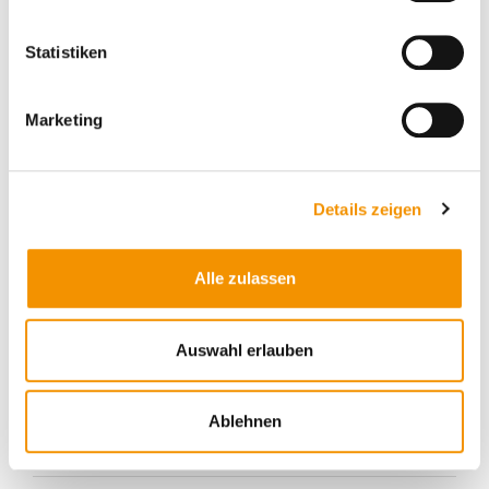
Geowissenschaften oder vergleichbar
Erste Berufserfahrung von Vorteil (auch
Statistiken
Berufseinsteiger willkommen)
Marketing
Kenntnisse in geologischer Kartierung und
Datenanalyse
Sicherer Umgang mit einschlägiger Software (z.
Details zeigen
B. GIS, CAD von Vorteil)
Analytische Denkweise und strukturierte
Alle zulassen
Arbeitsweise
Teamfähigkeit, Kommunikationsstärke und
Auswahl erlauben
Eigeninitiative
Bereitschaft zu Außendiensten und Reisen
Ablehnen