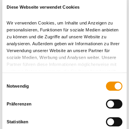
Diese Webseite verwendet Cookies
Driving Direction
Wir verwenden Cookies, um Inhalte und Anzeigen zu
CleanControlling Medical
personalisieren, Funktionen für soziale Medien anbieten
zu können und die Zugriffe auf unsere Website zu
GmbH & Co. KG
analysieren. Außerdem geben wir Informationen zu Ihrer
Branch Laboratory
Verwendung unserer Website an unsere Partner für
soziale Medien, Werbung und Analysen weiter. Unsere
Leipferdingen
Partner führen diese Informationen möglicherweise mit
weiteren Daten zusammen, die Sie ihnen bereitgestellt
haben oder die sie im Rahmen Ihrer Nutzung der Dienste
Einwilligungsauswahl
in 78187 Geisingen (Leipferdingen),
gesammelt haben.
Notwendig
Kellhofstrasse 6, Germany
Präferenzen
Statistiken