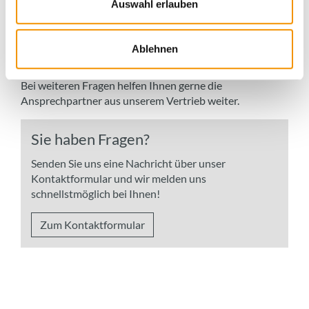
Auswahl erlauben
Akkreditierung, detaillierte Informationen zum
Akkreditierungsumfang erhalten Sie
hier
.
Detaillierte Informationen zu den Prüfverfahren,
Ablehnen
Prüfnormen und Fachwissen finden Sie in
unserer
Infothek
.
Bei weiteren Fragen helfen Ihnen gerne die
Ansprechpartner aus unserem Vertrieb weiter.
Sie haben Fragen?
Senden Sie uns eine Nachricht über unser
Kontaktformular und wir melden uns
schnellstmöglich bei Ihnen!
Zum Kontaktformular