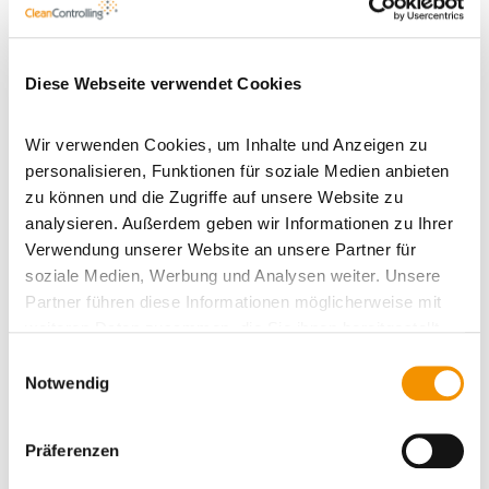
Veranstaltungen
Diese Webseite verwendet Cookies
Alle Veranstaltungen
Wir verwenden Cookies, um Inhalte und Anzeigen zu
Seminar/Schulung
personalisieren, Funktionen für soziale Medien anbieten
Tagung/Workshop
zu können und die Zugriffe auf unsere Website zu
Messe/Kongress
analysieren. Außerdem geben wir Informationen zu Ihrer
Verwendung unserer Website an unsere Partner für
soziale Medien, Werbung und Analysen weiter. Unsere
Partner führen diese Informationen möglicherweise mit
weiteren Daten zusammen, die Sie ihnen bereitgestellt
haben oder die sie im Rahmen Ihrer Nutzung der Dienste
Einwilligungsauswahl
Haben Sie Fragen?
gesammelt haben.
Notwendig
Senden Sie uns eine Nachricht über unser
Kontaktformular und wir melden uns
Präferenzen
schnellstmöglich bei Ihnen!